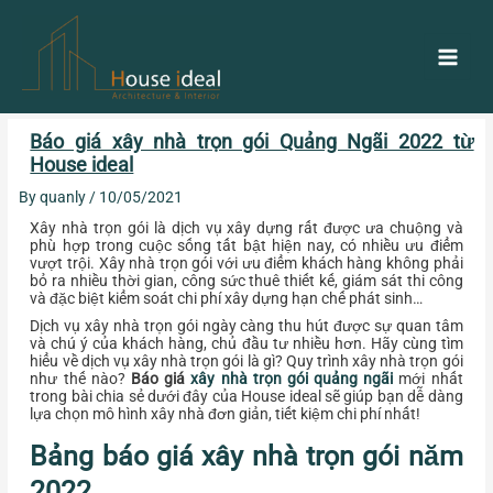
Skip
Main
to
content
Men
Post
Báo giá xây nhà trọn gói Quảng Ngãi 2022 từ
navigation
House ideal
By
quanly
/
10/05/2021
Xây nhà trọn gói là dịch vụ xây dựng rất được ưa chuộng và
phù hợp
trong cuộc sống tất bật
hiện nay, có nhiều ưu điểm
vượt trội. Xây nhà trọn gói với ưu điểm khách hàng không phải
bỏ ra nhiều thời gian, công sức thuê thiết kế, giám sát thi công
và đặc biệt kiểm soát chi phí xây dựng hạn chế phát sinh…
Dịch vụ xây nhà trọn gói ngày càng thu hút được sự quan tâm
và chú ý của khách hàng, chủ đầu tư nhiều hơn. Hãy cùng tìm
hiểu về dịch vụ xây nhà trọn gói là gì? Quy trình xây nhà trọn gói
như thế nào?
Báo giá
xây nhà trọn gói quảng ngãi
mới nhất
trong bài chia sẻ dưới đây của House ideal sẽ giúp bạn dễ dàng
lựa chọn mô hình xây nhà đơn giản, tiết kiệm chi phí nhất!
Bảng báo giá xây nhà trọn gói năm
2022