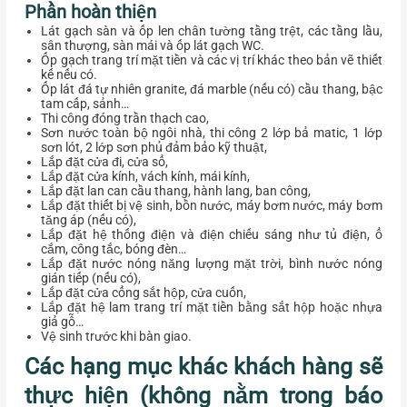
Phần hoàn thiện
Lát gạch sàn và ốp len chân tường tầng trệt, các tầng lầu,
sân thượng, sàn mái và ốp lát gạch WC.
Ốp gạch trang trí mặt tiền và các vị trí khác theo bản vẽ thiết
kế nếu có.
Ốp lát đá tự nhiên granite, đá marble (nếu có) cầu thang, bậc
tam cấp, sảnh…
Thi công đóng trần thạch cao,
Sơn nước toàn bộ ngôi nhà, thi công 2 lớp bả matic, 1 lớp
sơn lót, 2 lớp sơn phủ đảm bảo kỹ thuật,
Lắp đặt cửa đi, cửa sổ,
Lắp đặt cửa kính, vách kính, mái kính,
Lắp đặt lan can cầu thang, hành lang, ban công,
Lắp đặt thiết bị vệ sinh, bồn nước, máy bơm nước, máy bơm
tăng áp (nếu có),
Lắp đặt hệ thống điện và điện chiếu sáng như tủ điện, ổ
cắm, công tắc, bóng đèn…
Lắp đặt nước nóng năng lượng mặt trời, bình nước nóng
gián tiếp (nếu có),
Lắp đặt cửa cổng sắt hộp, cửa cuốn,
Lắp đặt hệ lam trang trí mặt tiền bằng sắt hộp hoặc nhựa
giả gỗ…
Vệ sinh trước khi bàn giao.
Các hạng mục khác khách hàng sẽ
thực hiện (không nằm trong báo