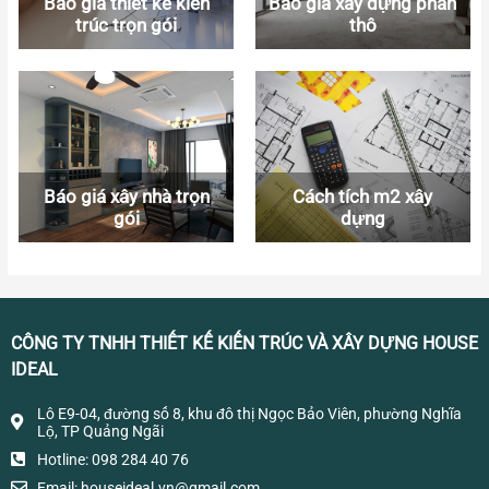
Báo giá thiết kế kiến
Báo giá xây dựng phần
trúc trọn gói
thô
Báo giá xây nhà trọn
Cách tích m2 xây
gói
dựng
CÔNG TY TNHH THIẾT KẾ KIẾN TRÚC VÀ XÂY DỰNG HOUSE
IDEAL
Lô E9-04, đường số 8, khu đô thị Ngọc Bảo Viên, phường Nghĩa
Lộ, TP Quảng Ngãi
Hotline: 098 284 40 76
Email:
houseideal.vn@gmail.com