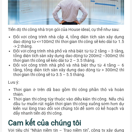
Tiến độ thi công nhà trọn gói của House ideal, cụ thể như sau:
Đối với công trình nhà cấp 4, tổng diện tích sàn xây dựng
dao động từ <=100m2 thì thời gian thi công sẽ kéo dài từ 1.5
-> 2 tháng.
Đối với công trình nhà phố và nhà biệt từ từ 2 tầng – 3 tầng,
tổng diện tích sàn xây dựng dao động từ 200m2 –300m2 thì
thời gian thi công sẽ kéo dài từ 2 – 3.5 tháng.
Đối với công trình nhà phố và nhà biệt thự từ 4 tầng – 6
tầng, tổng diện tích sàn xây dựng dao động từ > 300m2 thì
thời gian thi công sẽ từ 3.5 – 5.5 tháng.
Lưu ý:
Thời gian ở trên đã bao gồm thi công phần thô và hoàn
thiện.
Thời gian thi công tùy thuộc vào điều kiện thi công. Nếu chủ
đầu tư muốn rút ngắn thời gian thi công xuống sớm hơn dự
kiến vui lòng trao đổi với chúng tôi để sớm có kế hoạch và
đẩy nhanh tiến độ thi công.
Cam kết của chúng tôi
Với tiêu chí “Nhận niềm tin – Trao niềm tin”, công ty xây dựng