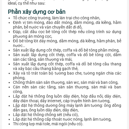
ideal, cụ thể như sau:
Phần xây dựng cơ bản
Tổ chức công trường, làm lán trại cho công nhân,
Định vị tim móng, đào đất móng, dầm móng, đà kiềng, hầm
phân, bể nước và vận chuyển đất đi đổ,
Đập, cắt đầu cọc bê tông cốt thép nếu công trình sử dụng
phương án móng cọc,
Đổ bê tông lót đáy móng, dầm móng, đà kiềng, hầm phân, bể
nước…
Sản xuất lắp dựng cốt thép, coffa và đổ bê tông phần móng,
Sản xuất lắp dựng cốt thép, coffa và đổ bê tông cột, dầm
sàn các tầng, sân thượng và mái,
Sản xuất lắp dựng cốt thép, coffa và đổ bê tông cầu thang
và xây bậc cầu thang bằng gạch thẻ,
Xây và tô trát toàn bộ tường bao che, tường ngăn chia các
phòng,
Chống thấm sàn sân thượng, sàn wc, sàn mái và ban công,
Cán nền sàn các tầng, sàn sân thượng, sàn mái và ban
công,
Lắp đặt hệ thống ống luồn dây điện, hộp đấu nối, dây điện,
dây điện thoại, dây internet, cáp truyền hình âm tường,
Lắp đặt hệ thống đường ống máy lạnh âm tường: ống đồng
dẫn gas, ống luồn dây điện, dây điện,
Lắp đặt hệ thống chống sét (nếu có),
Lắp đặt hệ thống cấp thoát nước nóng, lạnh âm tường,
Thi công lợp mái tole, mái ngói (nếu có).