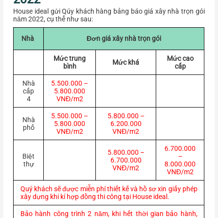
House ideal gửi Qúy khách hàng bảng báo giá xây nhà trọn gói
năm 2022, cụ thể như sau:
Nhà
Đơn giá xây nhà trọn gói
Mức trung
Mức cao
Mức khá
bình
cấp
Nhà
5.500.000 –
cấp
5.800.000
4
VNĐ/m2
5.500.000 –
5.800.000 –
Nhà
5.800.000
6.200.000
phố
VNĐ/m2
VNĐ/m2
6.700.000
5.800.000 –
Biệt
–
6.700.000
thự
8.000.000
VNĐ/m2
VNĐ/m2
Quý khách sẽ được miễn phí thiết kế và hồ sơ xin giấy phép
xây dựng khi kí hợp đồng thi công tại House ideal.
Bảo hành công trình 2 năm, khi hết thời gian bảo hành,