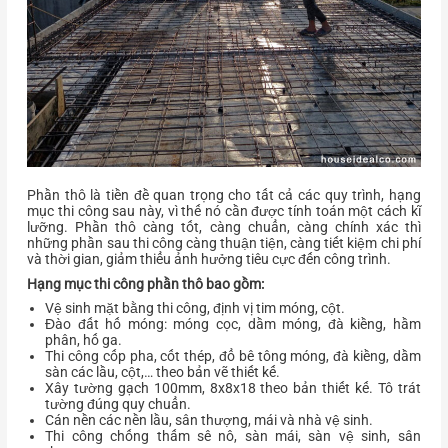
Phần thô là tiền đề quan trọng cho tất cả các quy trình, hạng
mục thi công sau này, vì thế nó cần được tính toán một cách kĩ
lưỡng.
Phần thô càng tốt, càng chuẩn, càng chính xác thì
những phần sau thi công càng thuận tiện, càng tiết kiệm chi phí
và thời gian, giảm thiểu ảnh hưởng tiêu cực đến công trình.
Hạng mục thi công phần thô bao gồm:
Vệ sinh mặt bằng thi công, định vị tim móng, cột.
Đào đất hố móng: móng cọc, dầm móng, đà kiềng, hầm
phân, hố ga.
Thi công cốp pha, cốt thép, đổ bê tông móng, đà kiềng, dầm
sàn các lầu, cột,… theo bản vẽ thiết kế.
Xây tường gạch 100mm, 8x8x18 theo bản thiết kế. Tô trát
tường đúng quy chuẩn.
Cán nền các nền lầu, sân thượng, mái và nhà vệ sinh.
Thi công chống thấm sê nô, sàn mái, sàn vệ sinh, sân