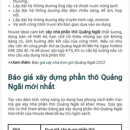
thượng,…
Lắp đặt hệ thống đường ống cấp và thoát nước nóng lạnh.
Lắp đặt hệ thống đường dây diện chiếu sáng, đế âm, hộp
nối.
Lắp đặt hệ thống đường dây truyền hình cáp, interner.
Vệ sinh công trình trước khi bàn giao đưa vào sử dụng.
House ideal cam kết
xây nhà phần thô Quảng Ngãi
chất lượng,
đúng bản vẽ thiết kế, hạn chế tối thiêu những sai sót không
đáng có, ảnh hưởng đến kết cấu của công trình. N
ếu có nhu
cầu cần
thi công phần thô tại Quảng Ngãi
thì l
iên hệ ngay hotline
098 284 40 76 để được đội ngũ KTS, KS tư vấn kỹ lưỡng nếu có
nhu cầu xây dựng nhà phần thô.
>>Xem thêm
: Báo
giá xây nhà trọn gói Quản
g Ngãi 2022
Báo giá xây dựng phần thô Quảng
Ngãi mới nhất
Tùy vào diện tích, công năng sử dụng hay phong cách kiến trúc
mà giá xây nhà phần thô Quảng Ngãi sẽ khác nhau. Qúy gia
chủ có thể tham khảo bảng giá xây dựng phần thô Quảng Ngãi
mới nhất của House ideal để dự trù ngân sách.
Nhà
Đơn giá xây dựng phần thô