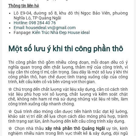
Thông tin liên hệ
Lô E9-04, đường số 8, khu đô thị Ngọc Bảo Viên, phường
Nghĩa Lộ, TP Quảng Ngãi
Hotline: 098 284 40 76
Email:
houseideal.vn@gmail.com
Fanpage:
Kiến Trúc Nhà Đẹp House ideal
Một số lưu ý khi thi công phần thô
Thi công phần thô gồm nhiều công đoạn, mỗi đoạn đều có ý
nghĩa quan trọng đến chất lượng, thẩm mỹ của công trình, vì
vậy cần thi công tỉ mỉ, cẩn trọng. Sau đây là một số lưu ý khi thi
công phần thô, hạn chế được tình trạng xuống cấp của công
trình, kết cấu kiên cố và bền vững với thời gian.
☆
Chú trọng đến chất lượng vật liệu xây dựng, cần có cách tính
vật liệu phù hợp với số lượng, chất lượng và kiểm soát chặt
chẽ, không nên ham rẻ mà sử dụng những vật liệu rẻ tiền, làm
công trình xuống cấp nhanh chóng.
☆
Quá trình đào móng cần được tiến hành trắc đạt kỹ lưỡng,
khảo sát vị trí đất để lựa chọn cách đào móng phù hợp, tránh
tình trạng sạt lún, ảnh hưởng đến kết cấu công trình xây dựng.
☆
Chọn nhà thầu
xây nhà phần thô Quảng Ngãi
uy tín, kinh
nghiệm nhiều năm trong lĩnh vực thiết kế & xây dựng, đội ngũ