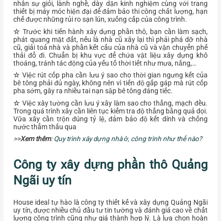
nhân sự giỏi, lành nghề, dày dặn kinh nghiệm cùng với trang
thiết bị máy móc hiện đại để đảm bảo thi công chất lượng, hạn
chế được những rủi ro sạn lún, xuống cấp của công trình.
☆
Trước khi tiến hành xây dựng phần thô, bạn cần làm sạch,
phát quang mặt đất, nếu là nhà cũ xây lại thì phải phá dỡ nhà
cũ, giải toả nhà và phần kết cấu của nhà cũ và vận chuyển phế
thải đổ đi. Chuẩn bị khu vực để chứa vật liệu xây dựng khô
thoáng, tránh tác động của yếu tố thời tiết như mưa, nắng,…
☆
Việc rút cốp pha cần lưu ý sao cho thời gian ngưng kết của
bê tông phải đủ ngày, không nên vì tiến độ gấp gáp mà rút cốp
pha sớm, gây ra nhiều tai nạn sập bê tông đáng tiếc.
☆
Việc xây tường cần lưu ý xây làm sao cho thẳng, mạch đều.
Trong quá trình xây cần liên tục kiểm tra độ thẳng bằng quả dọi.
Vữa xây cần trộn đúng tỷ lệ, đảm bảo độ kết dính và chống
nước thẩm thấu qua
>>
Xem thêm
:
Quy trình xây dựng nhà ở, công trình như thế nào?
Công ty xây dựng phần thô Quảng
Ngãi uy tín
House ideal tự hào là công ty thiết kế và xây dựng Quảng Ngãi
uy tín, được nhiều chủ đầu tư tin tưởng và đánh giá cao về chất
lượng công trình cũng như giá thành hợp lý. Là lựa chọn hoàn