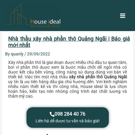
Skip
Main
to
content
Men
Post
Nhà thầu xây nhà phần thô Quảng Ngãi | Báo giá
navigation
mới nhất
By
quanly
/
29/09/2022
Xây nhà phần thô là giai đoạn được nhiều chủ đầu tư quan tâm,
bởi vì phần thô được xem là bước mấu chốt để ngôi nhà có
được kết cấu bền vững, công năng sử dụng đúng với bản vẽ
thiết kế. Việc tìm một nhà thầu
xây nhà phần thô Quảng Ngãi
uy tín là ưu tiên hàng đầu gia chủ hướng đến. Với kinh nghiệm
nhiều năm thiết kế và thi công nhà, House ideal là lựa chọn
hoàn hảo, kiến tạo nên những công trình đạt chất lượng và
thẩm mỹ cao.
098 284 40 76
Liên hệ để được tư vấn và báo giá!