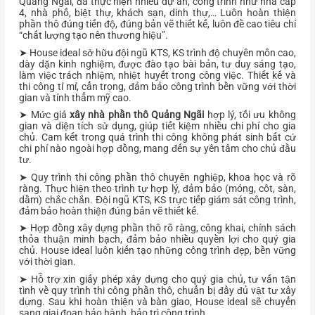
Quảng Ngãi, đã thực hiện nhiều dự án, công trình như nhà cấp
4, nhà phố, biệt thự, khách sạn, dinh thự,… Luôn hoàn thiện
phần thô đúng tiến độ, đúng bản vẽ thiết kế, luôn đề cao tiêu chí
“chất lượng tạo nên thương hiệu”.
➤ House ideal sở hữu đội ngũ KTS, KS trình độ chuyên môn cao,
dày dặn kinh nghiệm, được đào tạo bài bản, tư duy sáng tạo,
làm việc trách nhiệm, nhiệt huyết trong công việc. Thiết kế và
thi công tỉ mỉ, cẩn trọng, đảm bảo công trình bền vững với thời
gian và tính thẩm mỹ cao.
➤ Mức giá
xây nhà phần thô Quảng Ngãi
hợp lý, tối ưu không
gian và diện tích sử dụng, giúp tiết kiệm nhiều chi phí cho gia
chủ. Cam kết trong quá trình thi công không phát sinh bất cứ
chi phí nào ngoài hợp đồng, mang đến sự yên tâm cho chủ đầu
tư.
➤ Quy trình thi công phần thô chuyên nghiệp, khoa học và rõ
ràng. Thực hiện theo trình tự hợp lý, đảm bảo (móng, côt, sàn,
dầm) chắc chắn. Đội ngũ KTS, KS trực tiếp giám sát công trình,
đảm bảo hoàn thiện đúng bản vẽ thiết kế.
➤ Hợp đồng xây dựng phần thô rõ ràng, công khai, chính sách
thỏa thuận minh bạch, đảm bảo nhiều quyền lợi cho quý gia
chủ. House ideal luôn kiến tạo những công trình đẹp, bền vững
với thời gian.
➤ Hỗ trợ xin giấy phép xây dựng cho quý gia chủ, tư vấn tận
tình về quy trình thi công phần thô, chuẩn bị đầy đủ vật tư xây
dựng. Sau khi hoàn thiện và bàn giao, House ideal sẽ chuyển
sang giai đoạn bảo hành, bảo trì công trình.