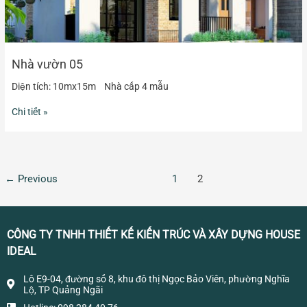
Nhà vườn 05
Diện tích: 10mx15m Nhà cấp 4 mẫu
Chi tiết »
←
Previous
1
2
CÔNG TY TNHH THIẾT KẾ KIẾN TRÚC VÀ XÂY DỰNG HOUSE
IDEAL
Lô E9-04, đường số 8, khu đô thị Ngọc Bảo Viên, phường Nghĩa
Lộ, TP Quảng Ngãi