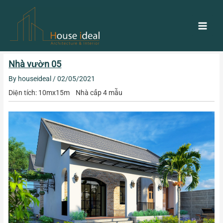
Skip
Main
to
content
Men
Post
Nhà vườn 05
navigation
By
houseideal
/
02/05/2021
Diện tích: 10mx15m Nhà cấp 4 mẫu