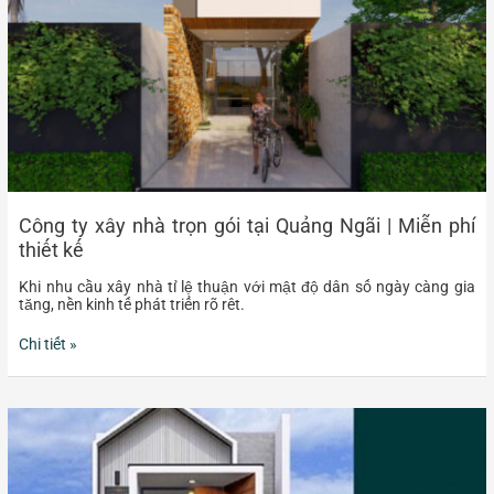
Quảng
Ngãi
|
Miễn
phí
thiết
kế
Công ty xây nhà trọn gói tại Quảng Ngãi | Miễn phí
thiết kế
Khi nhu cầu xây nhà tỉ lệ thuận với mật độ dân số ngày càng gia
tăng, nền kinh tế phát triển rõ rêt.
Chi tiết »
Quy
trình
xây
dựng
nhà