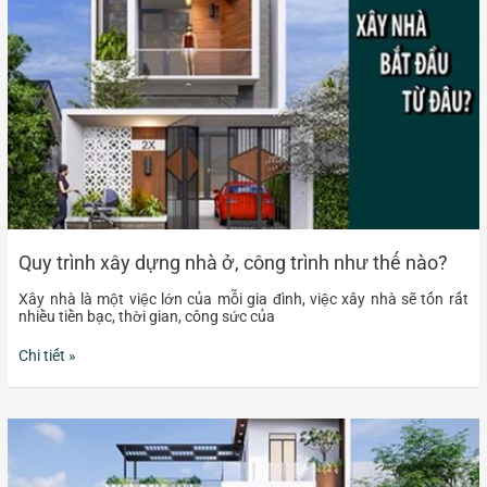
ở,
công
trình
như
thế
nào?
Quy trình xây dựng nhà ở, công trình như thế nào?
Xây nhà là một việc lớn của mỗi gia đình, việc xây nhà sẽ tốn rất
nhiều tiền bạc, thời gian, công sức của
Chi tiết »
Có
nên
khoán
xây