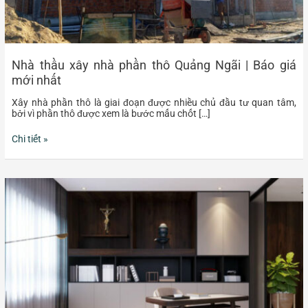
Nhà thầu xây nhà phần thô Quảng Ngãi | Báo giá
mới nhất
Xây nhà phần thô là giai đoạn được nhiều chủ đầu tư quan tâm,
bởi vì phần thô được xem là bước mấu chốt […]
Chi tiết »
Thiết
kế
thi
công
nội
thất
Quảng
Ngãi
|
Uy
tín,
chất