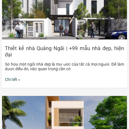
hiện
đại
Thiết kế nhà Quảng Ngãi | +99 mẫu nhà đẹp, hiện
đại
Sở hữu một ngôi nhà đẹp là mơ ước của tất cả mọi người. Để làm
được điều đó, việc quan trọng cần có
Chi tiết »
Công
ty
xây
nhà
trọn
gói
tại