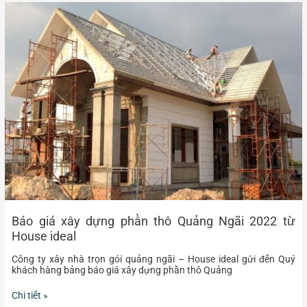
Báo
giá
xây
dựng
phần
thô
Quảng
Ngãi
2022
từ
House
ideal
Báo giá xây dựng phần thô Quảng Ngãi 2022 từ
House ideal
Công ty xây nhà trọn gói quảng ngãi – House ideal gửi đến Quý
khách hàng bảng báo giá xây dựng phần thô Quảng
Chi tiết »