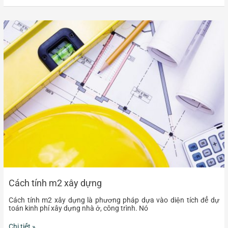
Cách
tính
m2
xây
dựng
Cách tính m2 xây dựng
Cách tính m2 xây dựng là phương pháp dựa vào diện tích để dự
toán kinh phí xây dựng nhà ở, công trình. Nó
Chi tiết »