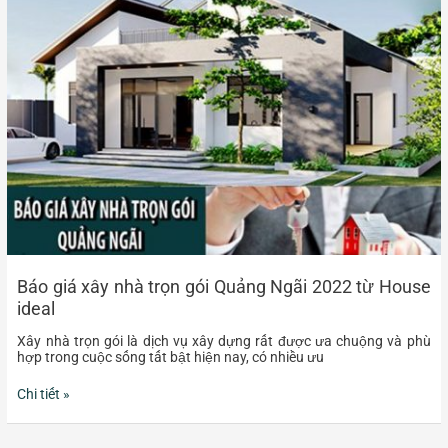
xây
nhà
trọn
gói
Quảng
Ngãi
2022
từ
House
ideal
Báo giá xây nhà trọn gói Quảng Ngãi 2022 từ House
ideal
Xây nhà trọn gói là dịch vụ xây dựng rất được ưa chuộng và phù
hợp trong cuộc sống tất bật hiện nay, có nhiều ưu
Chi tiết »