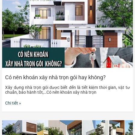
nhà
trọn
gói
hay
không?
Có nên khoán xây nhà trọn gói hay không?
Xây dựng nhà trọn gói được biết đến là tiết kiệm thời gian, vật tư
chuẩn, bảo hành tốt,…Có nên khoán xây nhà trọn
Chi tiết »
Báo
giá
thiết