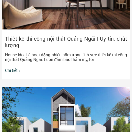
lượng
Thiết kế thi công nội thất Quảng Ngãi | Uy tín, chất
lượng
House ideal là hoạt động nhiều năm trong lĩnh vực thiết kế thi công
nội thất Quảng Ngãi. Luôn đảm bảo thẩm mỹ, tối
Chi tiết »
Thiết
kế
nhà
Quảng
Ngãi
|
+99
mẫu
nhà
đẹp,