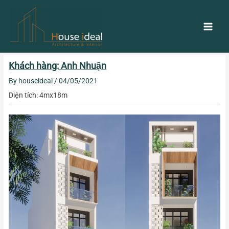
Skip
Main
to
content
Men
Post
Khách hàng: Anh Nhuận
navigation
By
houseideal
/
04/05/2021
Diện tích: 4mx18m