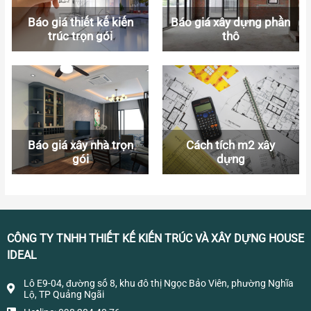
Báo giá thiết kế kiến
Báo giá xây dựng phần
trúc trọn gói
thô
Báo giá xây nhà trọn
Cách tích m2 xây
gói
dựng
CÔNG TY TNHH THIẾT KẾ KIẾN TRÚC VÀ XÂY DỰNG HOUSE
IDEAL
Lô E9-04, đường số 8, khu đô thị Ngọc Bảo Viên, phường Nghĩa
Lộ, TP Quảng Ngãi